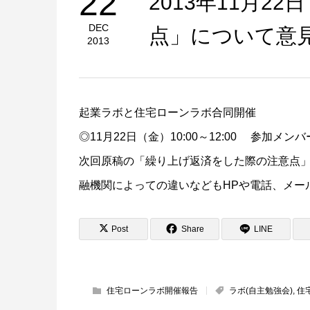
22
2013年11月2
DEC
点」について意
2013
起業ラボと住宅ローンラボ合同開催
◎11月22日（金）10:00～12:00 参加メンバー
次回原稿の「繰り上げ返済をした際の注意点」
融機関によっての違いなどもHPや電話、メー
Post
Share
LINE
住宅ローンラボ開催報告
ラボ(自主勉強会)
,
住