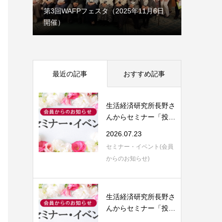
1月7日
第3回WAFPフェスタ（2025年11月6日
開催）
理事会だ
最近の記事
おすすめ記事
生活経済研究所長野さ
んからセミナー「投資
信託の評価と...
2026.07.23
セミナー・イベント(会員
からのお知らせ)
生活経済研究所長野さ
んからセミナー「投資
信託の評価と...