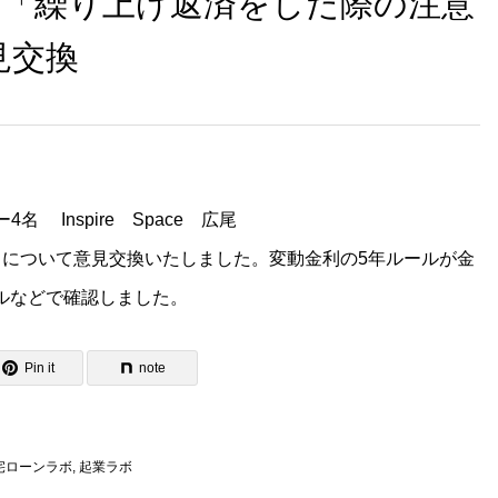
2日 「繰り上げ返済をした際の注意
第２回WAFPフェスタ（2024年1
見交換
開催）
4名 Inspire Space 広尾
について意見交換いたしました。変動金利の5年ルールが金
ルなどで確認しました。
Pin it
note
宅ローンラボ
,
起業ラボ