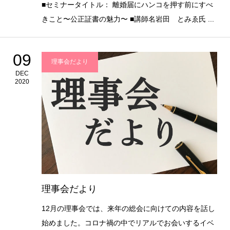
■セミナータイトル： 離婚届にハンコを押す前にすべ
きこと〜公正証書の魅力〜 ■講師名岩田 とみゑ氏 ...
09
理事会だより
DEC
2020
理事会だより
12月の理事会では、来年の総会に向けての内容を話し
始めました。コロナ禍の中でリアルでお会いするイベ