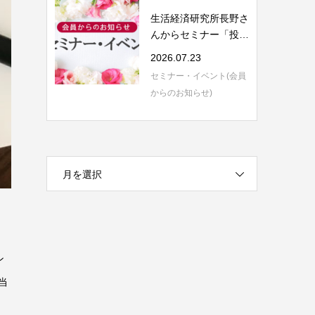
生活経済研究所長野さ
んからセミナー「投資
信託の評価と...
2026.07.23
セミナー・イベント(会員
からのお知らせ)
月を選択
ン
当