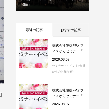
開催）
理事会だよ
最近の記事
おすすめ記事
株式会社優益FPオフ
ィスからセミナー「F
P視点で語る 保...
2026.08.07
セミナー・イベント(会員
からのお知らせ)
株式会社優益FPオフ
ロ
ィスからセミナー「生
前対策の５つ目...
2026.08.07