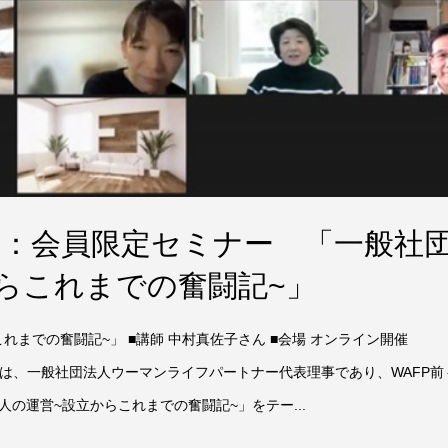
開催：会員限定セミナー 「一般社
らこれまでの奮闘記~」
れまでの奮闘記~」 ■講師 中村真佐子さん ■会場 オンライン開催
容 今回は、一般社団法人ウーマンライフパートナー代表理事であり、WAFP前
の運営~設立からこれまでの奮闘記~」をテー...