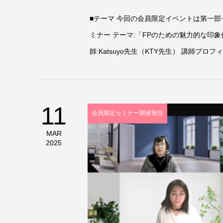
な印象作り：表情筋
■テーマ 今回の会員限定イベントは第一
部 ラボ紹介
ミナー テーマ:「FPのための魅力的な印象
師:Katsuyo先生（KTY先生） 講師プロフ
11
会員限定セミナー開催報告
MAR
2025