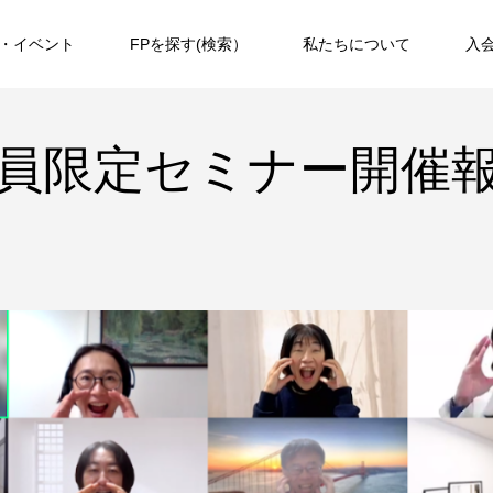
・イベント
FPを探す(検索）
私たちについて
入
員限定セミナー開催
第２回WAFPフェスタ（2024年11月7日
第3回WAFPフェスタ（20