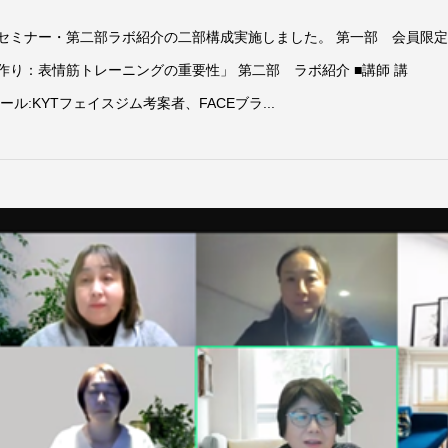
トレーニングの重要性」 第二
部セミナー・第二部ラボ紹介の二部構成実施しました。 第一部 会員限
作り：表情筋トレーニングの重要性」 第二部 ラボ紹介 ■講師 講
ィール:KYTフェイスジム考案者、FACEブラ...