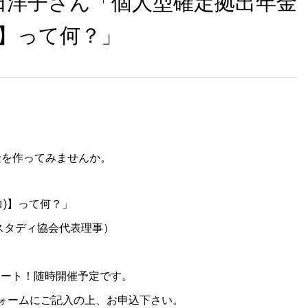
田洋子さん「個人型確定拠出年金
第２回WAFPフェスタ（2024年1
コ)】って何？」
開催）
金を作ってみませんか。
コ)】って何？」
スタディ協会代表理事）
スタート！随時開催予定です。
ォームにご記入の上、お申込下さい。