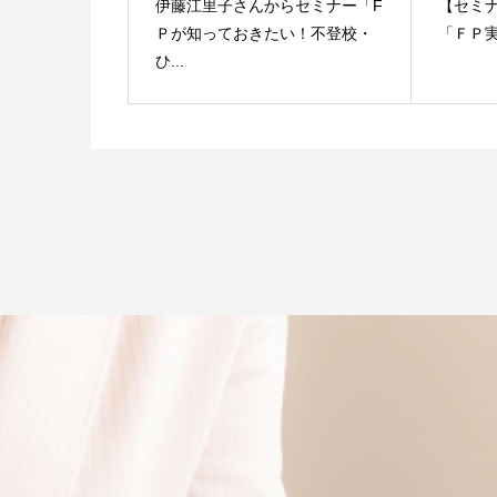
伊藤江里子さんからセミナー「F
【セミ
Ｐが知っておきたい！不登校・
「ＦＰ
ひ...