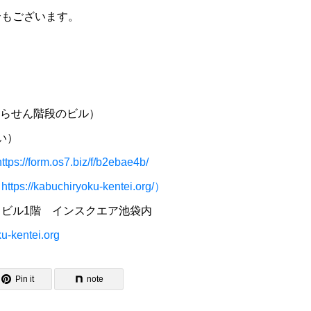
合もございます。
いらせん階段のビル）
い）
https://form.os7.biz/f/b2ebae4b/
（
https://kabuchiryoku-kentei.org/）
ビル1階 インスクエア池袋内
-kentei.org
Pin it
note