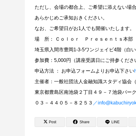
ただし、会場の都合上、ご希望に添えない場
あらかじめご承知おきください。
なお、ご希望日がお1人でも開催いたします。
場 所： Ｃｏｌｏｒ Ｐｒｅｓｅｎｔｓ本部
埼玉県入間市豊岡1‐3‐5ワンジェイビ4階（白
参加費：5,000円（講座受講日にご持参くださ
申込方法 ： お申込フォームよりお申込下さい
主催者：一般社団法人金融知識スタディ協会
東京都豊島区南池袋２丁目４９－７池袋パーク
０３－４４０５－８２５３
／info@kabuchiryoku
Post
Share
LINE