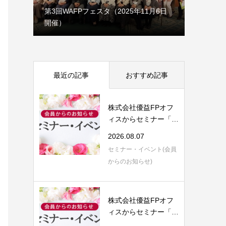
1月7日
第3回WAFPフェスタ（2025年11月6日
開催）
理事会だ
最近の記事
おすすめ記事
株式会社優益FPオフ
ィスからセミナー「F
P視点で語る 保...
2026.08.07
セミナー・イベント(会員
からのお知らせ)
株式会社優益FPオフ
ィスからセミナー「生
前対策の５つ目...