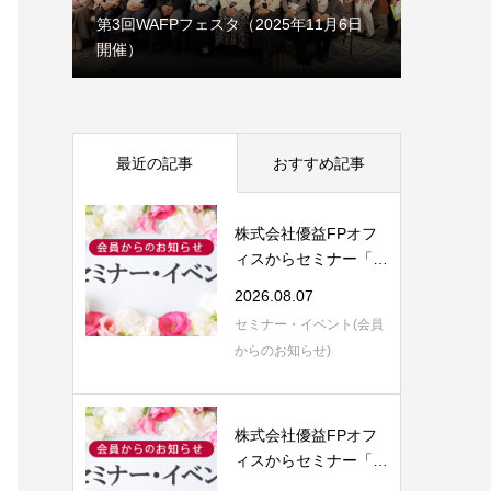
1月7日
第3回WAFPフェスタ（2025年11月6日
開催）
理事会だ
最近の記事
おすすめ記事
株式会社優益FPオフ
ィスからセミナー「F
P視点で語る 保...
2026.08.07
セミナー・イベント(会員
からのお知らせ)
株式会社優益FPオフ
ィスからセミナー「生
前対策の５つ目...