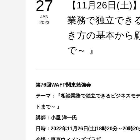
27
【11月26日(土
JAN
業務で独立でき
2023
き方の基本から
で～ 』
第76回WAFP関東勉強会
テーマ：『相談業務で独立できるビジネスモデ
トまで～ 』
講師：小屋 洋一氏
日時：2022年11月26日(土)18時20分～20時
会場：東京ウィメンズプラザ