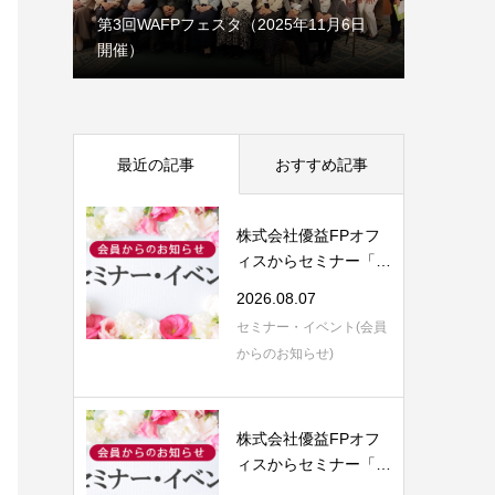
1月7日
第3回WAFPフェスタ（2025年11月6日
開催）
理事会だ
最近の記事
おすすめ記事
株式会社優益FPオフ
ィスからセミナー「F
P視点で語る 保...
2026.08.07
セミナー・イベント(会員
からのお知らせ)
株式会社優益FPオフ
ィスからセミナー「生
前対策の５つ目...