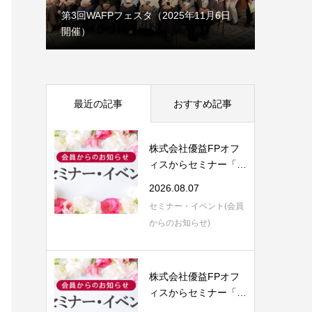
1月7日
第3回WAFPフェスタ（2025年11月6日
開催）
理事会だ
最近の記事
おすすめ記事
株式会社優益FPオフ
ィスからセミナー「F
P視点で語る 保...
2026.08.07
セミナー・イベント(会員
からのお知らせ)
株式会社優益FPオフ
ィスからセミナー「生
前対策の５つ目...