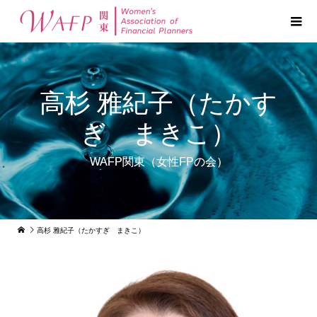
高杉 雅紀子（たかす
ぎ まきこ）
WAFP関東（女性FPの会）
高杉 雅紀子（たかすぎ まきこ）