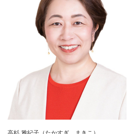
高杉 雅紀子（たかすぎ まきこ）