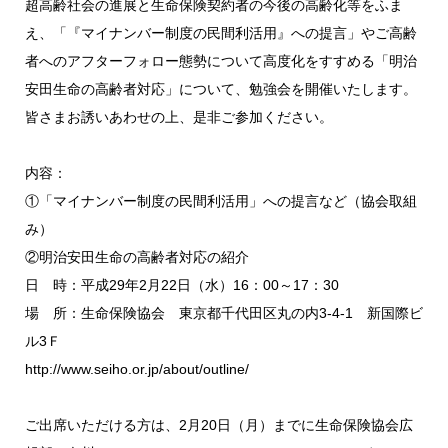
超高齢社会の進展と生命保険契約者の今後の高齢化等をふま
え、「『マイナンバー制度の民間利活用』への提言」やご高齢
者へのアフターフォロー態勢について高度化をすすめる「明治
安田生命の高齢者対応」について、勉強会を開催いたします。
皆さまお誘いあわせの上、是非ご参加ください。
内容：
①「マイナンバー制度の民間利活用」への提言など（協会取組
み）
②明治安田生命の高齢者対応の紹介
日 時：平成29年2月22日（水）16：00～17：30
場 所：生命保険協会 東京都千代田区丸の内3-4-1 新国際ビ
ル3Ｆ
http://www.seiho.or.jp/about/outline/
ご出席いただける方は、2月20日（月）までに生命保険協会広