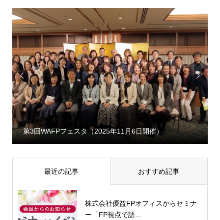


第3回WAFPフェスタ（2025年11月6日開催）
最近の記事
おすすめ記事
株式会社優益FPオフィスからセミナ
ー「FP視点で語...