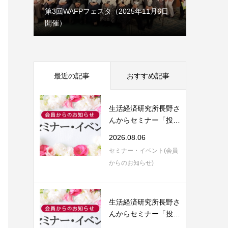
1月7日
第3回WAFPフェスタ（2025年11月6日
開催）
理事会だ
最近の記事
おすすめ記事
生活経済研究所長野さ
んからセミナー「投資
信託運用のご...
2026.08.06
セミナー・イベント(会員
からのお知らせ)
生活経済研究所長野さ
んからセミナー「投資
信託の評価と...