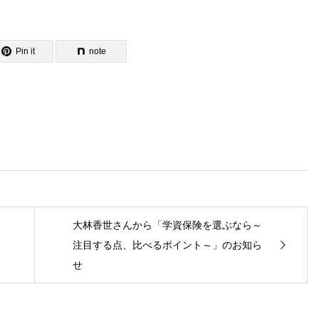
Pin it
note
大林香世さんから「学資保険を選ぶなら～
注目する点、比べるポイント～」のお知ら
せ