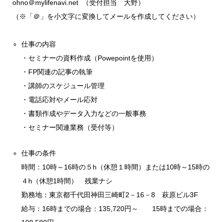
ohno＠mylifenavi.net （受付担当 大野）
（※「＠」を小文字に変換してメールを作成してください）
仕事の内容
・セミナーの資料作成（Powepointを使用）
・FP関連の記事の執筆
・講師のスケジュール管理
・電話応対やメール応対
・書類作成やデータ入力などの一般事務
・セミナー関連業務（受付等）
仕事の条件
時間：10時～16時の５h（休憩１時間）または10時～15時の
４h（休憩1時間） 残業ナシ
勤務地：東京都千代田神田三崎町2－16－8 萩原ビル3F
給与：16時までの場合：135,720円～ 15時までの場合：