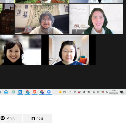
Pin it
note