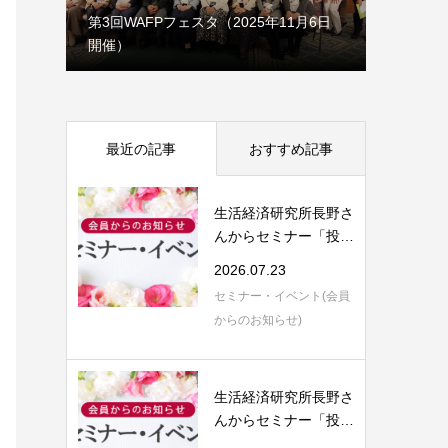
1月7日
第3回WAFPフェスタ（2025年11月6日
開催）
理事会だ
最近の記事
おすすめ記事
生活経済研究所長野さ
んからセミナー「投資
信託の評価と...
2026.07.23
セミナー・イベント(会員
からのお知らせ)
生活経済研究所長野さ
んからセミナー「投資
信託の評価と...