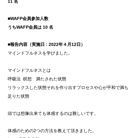
11
名
■WAFP
会員参加人数
うち
WAFP
会員は
10
名
■
報告内容（実施日
: 2022
年４月
12
日）
マインドフルネスを学びました。
マインドフルネスとは
呼吸法 瞑想 満たされた状態
リラックスした状態それを作り出すプロセスや心が平和で満ち
足りた状態
頭では想像出来ても体感するのは難しいです。
体感のための2つの方法を教えて頂きました。