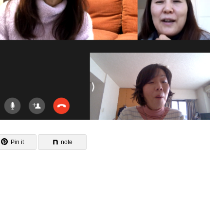
Pin it
note