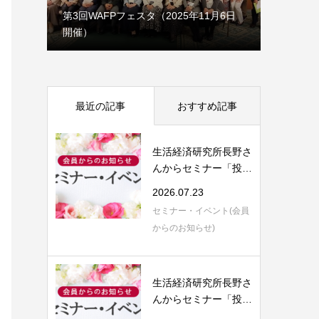
1月7日
第3回WAFPフェスタ（2025年11月6日
開催）
理事会だ
最近の記事
おすすめ記事
生活経済研究所長野さ
んからセミナー「投資
信託の評価と...
2026.07.23
セミナー・イベント(会員
からのお知らせ)
生活経済研究所長野さ
んからセミナー「投資
信託の評価と...