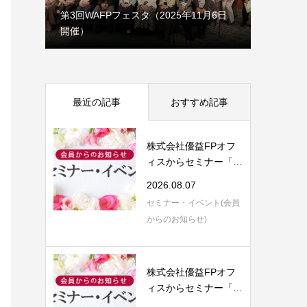
1月7日
第3回WAFPフェスタ（2025年11月6日
開催）
理事会だ
最近の記事
おすすめ記事
株式会社優益FPオフ
ィスからセミナー「F
P視点で語る 保...
2026.08.07
セミナー・イベント(会員
からのお知らせ)
株式会社優益FPオフ
ィスからセミナー「生
前対策の５つ目...