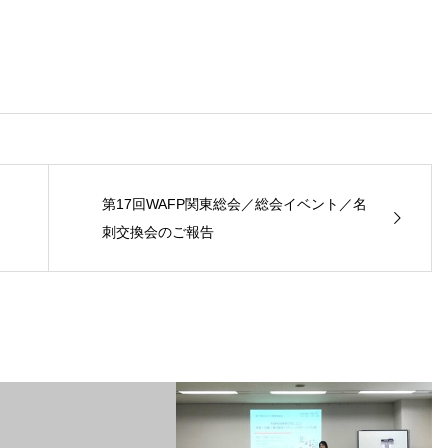
第17回WAFP関東総会／総会イベント／名
刺交換会のご報告