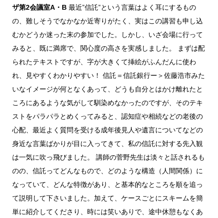
ザ第2会議室A・B
最近”信託”という言葉はよく耳にするもの
の、難しそうでなかなか近寄りがたく、実はこの講習も申し込
むかどうか迷った末の参加でした。しかし、いざ会場に行って
みると、既に満席で、関心度の高さを実感しました。 まずは配
られたテキストですが、字が大きくて挿絵がふんだんに使わ
れ、見やすくわかりやすい！ 信託＝信託銀行ー＞佐藤浩市みた
いなイメージが何となくあって、どうも自分とはかけ離れたと
ころにあるような気がして馴染めなかったのですが、そのテキ
ストをパラパラとめくってみると、認知症や相続などの老後の
心配、最近よく質問を受ける成年後見人や遺言についてなどの
身近な言葉ばかりが目に入ってきて、私の信託に対する先入観
は一気に吹っ飛びました。 講師の菅野先生は淡々と話されるも
のの、信託ってどんなもので、どのような構造（人間関係）に
なっていて、どんな特徴があり、と基本的なところを順を追っ
て説明して下さいました。加えて、ケースごとにスキームを簡
単に紹介してくださり、時には笑いありで、途中休憩もなくあ