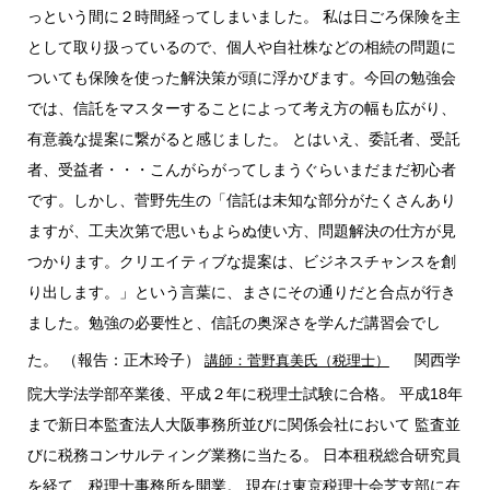
っという間に２時間経ってしまいました。 私は日ごろ保険を主
として取り扱っているので、個人や自社株などの相続の問題に
ついても保険を使った解決策が頭に浮かびます。今回の勉強会
では、信託をマスターすることによって考え方の幅も広がり、
有意義な提案に繋がると感じました。 とはいえ、委託者、受託
者、受益者・・・こんがらがってしまうぐらいまだまだ初心者
です。しかし、菅野先生の「信託は未知な部分がたくさんあり
ますが、工夫次第で思いもよらぬ使い方、問題解決の仕方が見
つかります。クリエイティブな提案は、ビジネスチャンスを創
り出します。」という言葉に、まさにその通りだと合点が行き
ました。勉強の必要性と、信託の奥深さを学んだ講習会でし
た。 （報告：正木玲子）
関西学
講師：菅野真美氏（税理士）
院大学法学部卒業後、平成２年に税理士試験に合格。 平成18年
まで新日本監査法人大阪事務所並びに関係会社において 監査並
びに税務コンサルティング業務に当たる。 日本租税総合研究員
を経て、税理士事務所を開業。 現在は東京税理士会芝支部に在