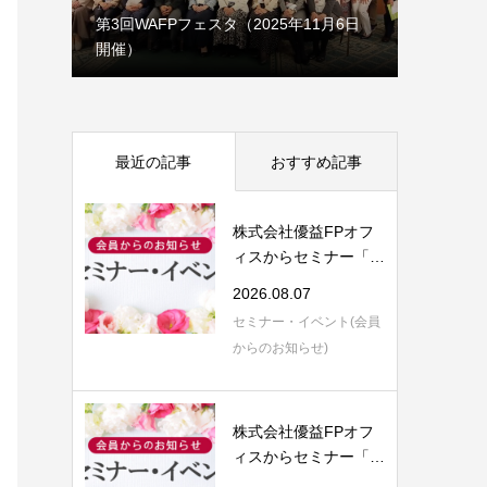
1月7日
第3回WAFPフェスタ（2025年11月6日
開催）
理事会だ
最近の記事
おすすめ記事
株式会社優益FPオフ
ィスからセミナー「F
P視点で語る 保...
2026.08.07
セミナー・イベント(会員
からのお知らせ)
株式会社優益FPオフ
ィスからセミナー「生
前対策の５つ目...