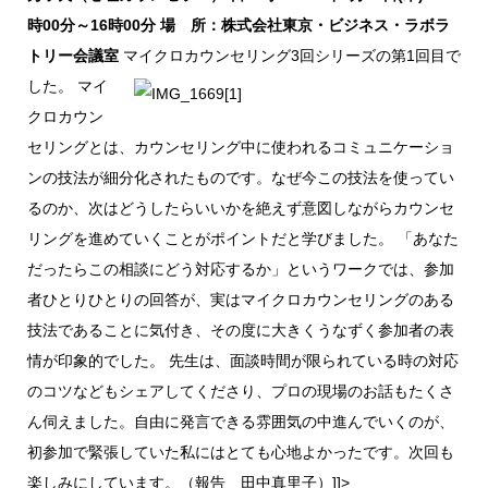
時00分～16時00分
場 所：株式会社東京・ビジネス・ラボラ
トリー会議室
マイクロカウンセリング3回シリーズの第1回目で
した。
マイ
クロカウン
セリングとは、カウンセリング中に使われるコミュニケーショ
ンの技法が細分化されたものです。なぜ今この技法を使ってい
るのか、次はどうしたらいいかを絶えず意図しながらカウンセ
リングを進めていくことがポイントだと学びました。 「あなた
だったらこの相談にどう対応するか」というワークでは、参加
者ひとりひとりの回答が、実はマイクロカウンセリングのある
技法であることに気付き、その度に大きくうなずく参加者の表
情が印象的でした。 先生は、面談時間が限られている時の対応
のコツなどもシェアしてくださり、プロの現場のお話もたくさ
ん伺えました。自由に発言できる雰囲気の中進んでいくのが、
初参加で緊張していた私にはとても心地よかったです。次回も
楽しみにしています。（報告 田中真里子）]]>