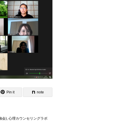
Pin it
note
強会)
,
心理カウンセリングラボ