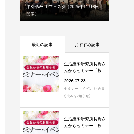
1月7日
第3回WAFPフェスタ（2025年11月6日
開催）
理事会だ
最近の記事
おすすめ記事
生活経済研究所長野さ
んからセミナー「投資
信託の評価と...
2026.07.23
セミナー・イベント(会員
からのお知らせ)
生活経済研究所長野さ
んからセミナー「投資
信託の評価と...